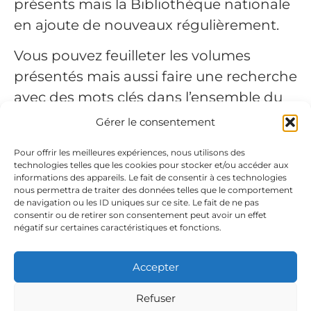
présents mais la Bibliothèque nationale
en ajoute de nouveaux régulièrement.
Vous pouvez feuilleter les volumes
présentés mais aussi faire une recherche
avec des mots clés dans l’ensemble du
texte de ces publications (rubrique
Gérer le consentement
« Rechercher dans ce périodique », sur la
Pour offrir les meilleures expériences, nous utilisons des
gauche).
technologies telles que les cookies pour stocker et/ou accéder aux
informations des appareils. Le fait de consentir à ces technologies
Mémoires et documents publiés par
nous permettra de traiter des données telles que le comportement
de navigation ou les ID uniques sur ce site. Le fait de ne pas
l’Académie chablaisienne
.
consentir ou de retirer son consentement peut avoir un effet
négatif sur certaines caractéristiques et fonctions.
Revue savoisienne
.
Mémoires et documents publiés par
Accepter
l’Académie salésienne
.
Mémoires et documents publiés par
Refuser